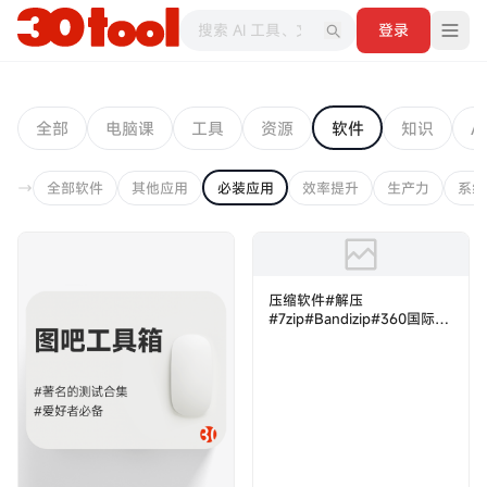
登录
全部
电脑课
工具
资源
软件
知识
AI
全部软件
其他应用
必装应用
效率提升
生产力
系统
压缩软件#解压
#7zip#‎‎‎‎‎‎‎Bandizip#360国际版
#winraw