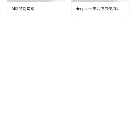
AI区特别说明
deepseek结合飞书使用#效
率翻倍#工作流搭建