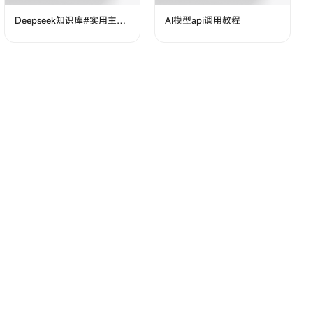
Deepseek知识库#实用主义
AI模型api调用教程
#资源整合大全(测试版)