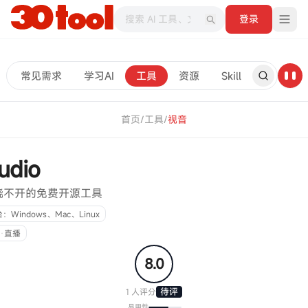
登录
常见需求
学习AI
工具
资源
Skill
首页
/
工具
/
视音
udio
绕不开的免费开源工具
：Windows、Mac、Linux
·
直播
8.0
待评
1
人评分
易用性