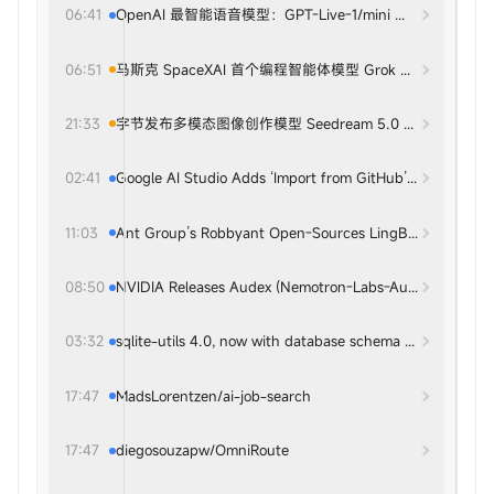
06:41
OpenAI 最智能语音模型：GPT-Live-1/mini 登场，边听
06:51
马斯克 SpaceXAI 首个编程智能体模型 Grok 4.5 发布：
21:33
字节发布多模态图像创作模型 Seedream 5.0 Pro：复
02:41
Google AI Studio Adds ‘Import from GitHub’ to Build Mod
11:03
Ant Group’s Robbyant Open-Sources LingBot-Vision: A 1
08:50
NVIDIA Releases Audex (Nemotron-Labs-Audex-30B-A3B): 
03:32
sqlite-utils 4.0, now with database schema migrations
17:47
MadsLorentzen/ai-job-search
17:47
diegosouzapw/OmniRoute