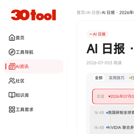
首页
/
AI 日报
/
AI 日报 · 2026
AI 日报
首页
AI 日报 
工具导航
2026-07-05
3 阅读
AI资讯
全部
实用技巧
社区
知识库
总览
2026年07
工具需求
16:48
我国研制全球
16:48
NVIDIA 联