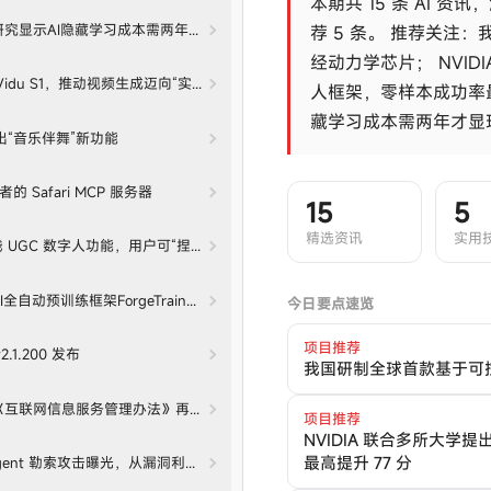
本期共 15 条 AI 资
生研究显示AI隐藏学习成本需两年才显现
荐 5 条。
推荐关注：
经动力学芯片；
NVI
idu S1，推动视频生成迈向“实时交互”新时代
人框架，零样本成功率最
藏学习成本需两年才显
 推出“音乐伴舞”新功能
的 Safari MCP 服务器
15
5
精选资讯
实用
p 上线 UGC 数字人功能，用户可“捏”出专属虚拟玩伴
自动预训练框架ForgeTrain，8小时追平Megatron-LM
今日要点速览
项目推荐
v2.1.200 发布
我国研制全球首款基于可
互联网信息服务管理办法》再次征求意见，首设“智能信息服务”专章规范AI服
项目推荐
NVIDIA 联合多所大学
最高提升 77 分
 Agent 勒索攻击曝光，从漏洞利用到数据库加密全程自主完成