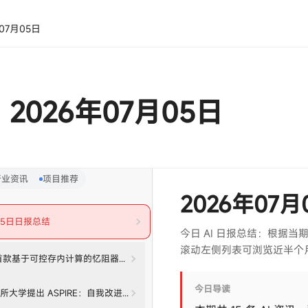
年07月05日
· 2026年07月05日
行业资讯
项目推荐
2026年07
月05日日报总结
今日 AI 日报总结：根据
滚动左侧列表可浏览近半个
首款基于可控存内计算的忆阻器神经动力学芯片
今日导读
合多所大学提出 ASPIRE：自我改进机器人框架，零样本成功率最高提升 77 分