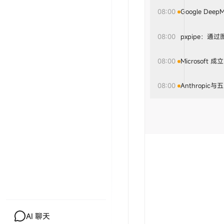
08:00
Google De
08:00
pxpipe：通过
08:00
Microsoft 
08:00
Anthropi
AI 聊天