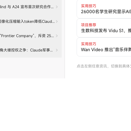
实用技巧
epMind 与 A24 宣布首次研究合作伙伴关系
26000名学生研究显示
图像化压缩输入token降低Claude Code成本
项目推荐
生数科技发布 Vidu S
成立“Frontier Company”，斥资 25 亿美元派驻 6000 名 AI 工程师到企业客户现场
实用技巧
Wan Video 推出“音乐
c与五角大楼控权之争：Claude军事用途护栏分歧
点击左侧任意资讯，切换到具体