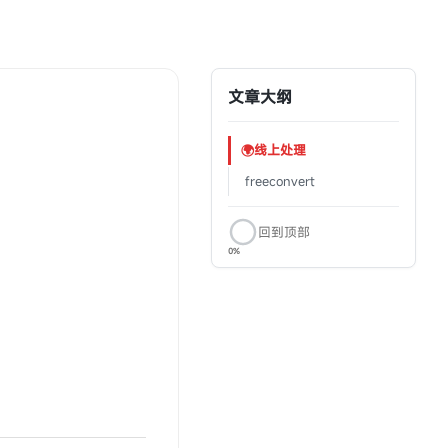
文章大纲
🌍线上处理
‎‎‎‎‎‎‎ㅤfreeconvert
回到顶部
0%