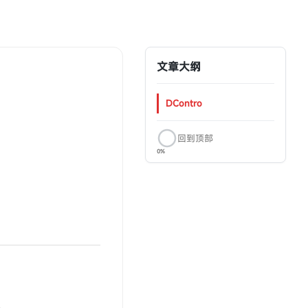
文章大纲
DContro
回到顶部
0%