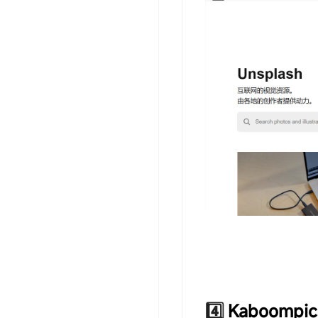
4️⃣
Kaboompic